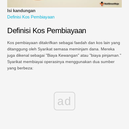
Tutorial Pemodelan Kewangan
Isi kandungan
Definisi Kos Pembiayaan
Bentuk penuh
Definisi Kos Pembiayaan
Tutorial Pengurusan Risiko
Kos pembiayaan ditakrifkan sebagai faedah dan kos lain yang
ditanggung oleh Syarikat semasa meminjam dana. Mereka
juga dikenal sebagai "Biaya Kewangan" atau "biaya pinjaman."
Syarikat membiayai operasinya menggunakan dua sumber
yang berbeza:
ad