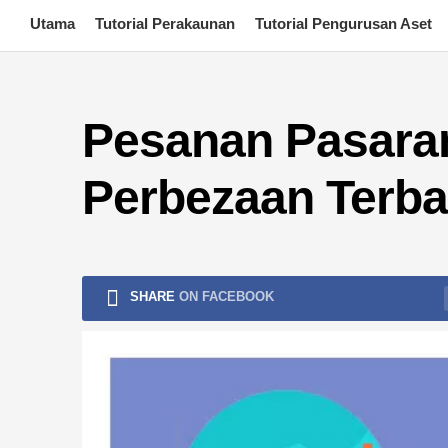
Skip
Utama
Tutorial Perakaunan
Tutorial Pengurusan Aset
to
content
Pesanan Pasaran
Perbezaan Terba
SHARE
ON FACEBOOK