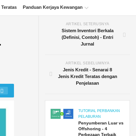
 Teratas
Panduan Kerjaya Kewangan
ARTIKEL SETERUSNYA
Sumber
Sistem Inventori Berkala
Persijilan
4
(Definisi, Contoh) - Entri
Kewangan
Jurnal
Tutorial
Pemodelan
Kewangan
ARTIKEL SEBELUMNYA
Jenis Kredit - Senarai 8
Bentuk
Jenis Kredit Teratas dengan
penuh
Penjelasan
Tutorial
Pengurusan
Risiko
TUTORIAL PERBANKAN
PELABURAN
Penyumberan Luar vs
Offshoring - 4
Perbezaan Terbaik