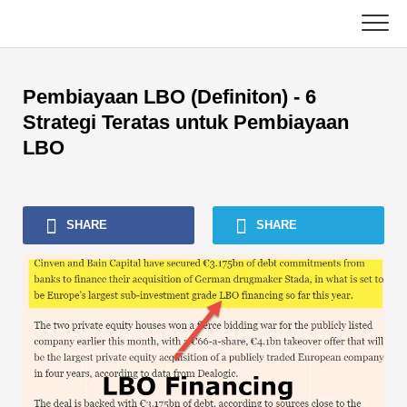
Skip
to
content
Utama
Pembiayaan LBO (Definiton) - 6
Tutorial Perakaunan
Strategi Teratas untuk Pembiayaan
LBO
Tutorial Pengurusan Aset
Excel, VBA & Power BI
SHARE
SHARE
Tutorial Perbankan Pelaburan
Buku Teratas
Panduan Kerjaya Kewangan
Sumber Persijilan Kewangan