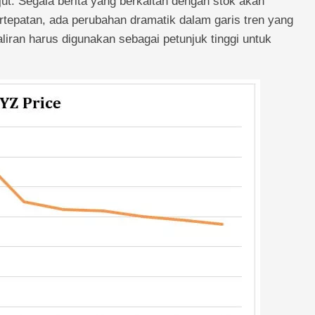
jut. Segala berita yang berkaitan dengan stok akan
bertepatan, ada perubahan dramatik dalam garis tren yang
 aliran harus digunakan sebagai petunjuk tinggi untuk