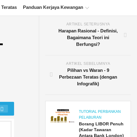
 Teratas
Panduan Kerjaya Kewangan
ARTIKEL SETERUSNYA
Sumber
Harapan Rasional - Definisi,
Persijilan
-
Bagaimana Teori ini
Kewangan
Berfungsi?
Tutorial
Pemodelan
Kewangan
ARTIKEL SEBELUMNYA
Pilihan vs Waran - 9
Bentuk
Perbezaan Teratas (dengan
penuh
Infografik)
Tutorial
Pengurusan
Risiko
TUTORIAL PERBANKAN
PELABURAN
Borang LIBOR Penuh
(Kadar Tawaran
Antara Bank London)