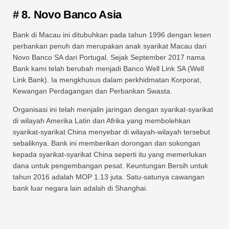
# 8. Novo Banco Asia
Bank di Macau ini ditubuhkan pada tahun 1996 dengan lesen
perbankan penuh dan merupakan anak syarikat Macau dari
Novo Banco SA dari Portugal. Sejak September 2017 nama
Bank kami telah berubah menjadi Banco Well Link SA (Well
Link Bank). Ia mengkhusus dalam perkhidmatan Korporat,
Kewangan Perdagangan dan Perbankan Swasta.
Organisasi ini telah menjalin jaringan dengan syarikat-syarikat
di wilayah Amerika Latin dan Afrika yang membolehkan
syarikat-syarikat China menyebar di wilayah-wilayah tersebut
sebaliknya. Bank ini memberikan dorongan dan sokongan
kepada syarikat-syarikat China seperti itu yang memerlukan
dana untuk pengembangan pesat. Keuntungan Bersih untuk
tahun 2016 adalah MOP 1.13 juta. Satu-satunya cawangan
bank luar negara lain adalah di Shanghai.