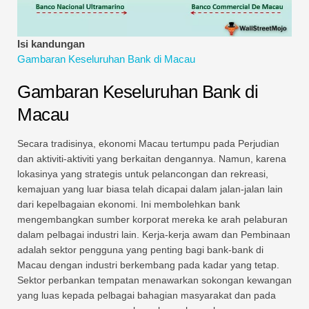
Tutorial Pemodelan Kewangan
Bentuk penuh
Isi kandungan
Gambaran Keseluruhan Bank di Macau
Tutorial Pengurusan Risiko
Gambaran Keseluruhan Bank di
Macau
Secara tradisinya, ekonomi Macau tertumpu pada Perjudian
dan aktiviti-aktiviti yang berkaitan dengannya. Namun, karena
lokasinya yang strategis untuk pelancongan dan rekreasi,
kemajuan yang luar biasa telah dicapai dalam jalan-jalan lain
dari kepelbagaian ekonomi. Ini membolehkan bank
mengembangkan sumber korporat mereka ke arah pelaburan
dalam pelbagai industri lain. Kerja-kerja awam dan Pembinaan
adalah sektor pengguna yang penting bagi bank-bank di
Macau dengan industri berkembang pada kadar yang tetap.
Sektor perbankan tempatan menawarkan sokongan kewangan
yang luas kepada pelbagai bahagian masyarakat dan pada