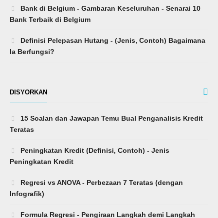
Bank di Belgium - Gambaran Keseluruhan - Senarai 10
Bank Terbaik di Belgium
Definisi Pelepasan Hutang - (Jenis, Contoh) Bagaimana
Ia Berfungsi?
DISYORKAN
15 Soalan dan Jawapan Temu Bual Penganalisis Kredit
Teratas
Peningkatan Kredit (Definisi, Contoh) - Jenis
Peningkatan Kredit
Regresi vs ANOVA - Perbezaan 7 Teratas (dengan
Infografik)
Formula Regresi - Pengiraan Langkah demi Langkah