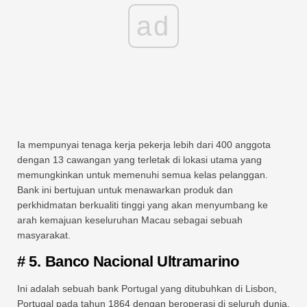
ad
Ia mempunyai tenaga kerja pekerja lebih dari 400 anggota
dengan 13 cawangan yang terletak di lokasi utama yang
memungkinkan untuk memenuhi semua kelas pelanggan.
Bank ini bertujuan untuk menawarkan produk dan
perkhidmatan berkualiti tinggi yang akan menyumbang ke
arah kemajuan keseluruhan Macau sebagai sebuah
masyarakat.
# 5. Banco Nacional Ultramarino
Ini adalah sebuah bank Portugal yang ditubuhkan di Lisbon,
Portugal pada tahun 1864 dengan beroperasi di seluruh dunia,