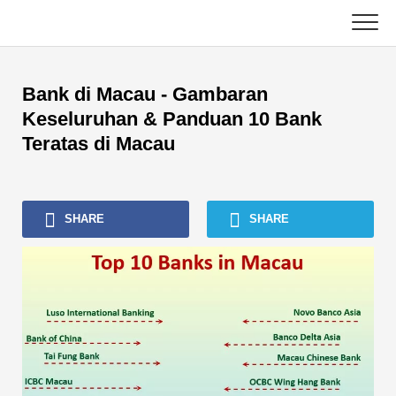
Skip
to
content
Utama
Bank di Macau - Gambaran
Tutorial Perakaunan
Keseluruhan & Panduan 10 Bank
Teratas di Macau
Tutorial Pengurusan Aset
Excel, VBA & Power BI
SHARE
SHARE
Tutorial Perbankan Pelaburan
Buku Teratas
Panduan Kerjaya Kewangan
Sumber Persijilan Kewangan