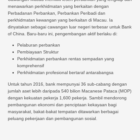
menawarkan perkhidmatan yang berkaitan dengan
Perbadanan Perbankan, Perbankan Peribadi dan
perkhidmatan kewangan yang berkaitan di Macau. Ia
dinyatakan sebagai cawangan luar negeri terbesar untuk Bank
of China. Baru-baru ini, pengembangan aktif berlaku di:
Pelaburan perbankan
Pembiayaan Struktur
Perkhidmatan perbankan rentas sempadan yang
komprehensif
Perkhidmatan profesional bertaraf antarabangsa
Untuk tahun 2016, bank mempunyai 36 sub-cabang dengan
jumlah aset lebih daripada 540 bilion Macanese Pataca (MOP)
dengan kekuatan pekerja 1,600 pekerja. Sambil mendorong
pembangunan ekonomi dan penciptaan kekayaan bagi
masyarakat, bakat-bakat tempatan ditawarkan berbagai
peluang pekerjaan dan pembangunan sosial.