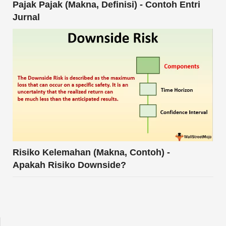
Pajak Pajak (Makna, Definisi) - Contoh Entri
Jurnal
Risiko Kelemahan (Makna, Contoh) -
Apakah Risiko Downside?