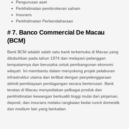
Pengurusan aset
Perkhidmatan pembrokeran saham
Insurans
Perkhidmatan Perbendaharaan
# 7. Banco Commercial De Macau
(BCM)
Bank BCM adalah salah satu bank terkemuka di Macau yang
ditubuhkan pada tahun 1974 dan melayani pelanggan
tempatannya dan berusaha untuk pembangunan ekonomi
wilayah. Ini membantu dalam menyokong projek pelaburan
infrastruktur utama dan terlibat dengan penyelenggaraan
aktiviti pembiayaan perdagangan secara berterusan. Bank
teratas di Macau menyediakan pelbagai produk dan
perkhidmatan kewangan berkualiti tinggi mulai dari pinjaman,
deposit, dan insurans melalui rangkaian kedai runcit domestik
dan medium lain yang berkaitan.