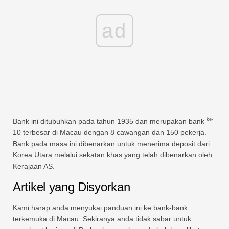
ad
ke-
Bank ini ditubuhkan pada tahun 1935 dan merupakan bank
10 terbesar di Macau dengan 8 cawangan dan 150 pekerja.
Bank pada masa ini dibenarkan untuk menerima deposit dari
Korea Utara melalui sekatan khas yang telah dibenarkan oleh
Kerajaan AS.
Artikel yang Disyorkan
Kami harap anda menyukai panduan ini ke bank-bank
terkemuka di Macau. Sekiranya anda tidak sabar untuk