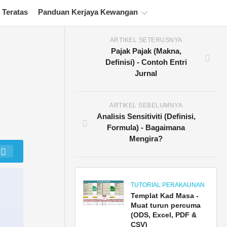
 Teratas
Panduan Kerjaya Kewangan
ARTIKEL SETERUSNYA
Sumber
Pajak Pajak (Makna,
Persijilan
Definisi) - Contoh Entri
Kewangan
Jurnal
Tutorial
Pemodelan
Kewangan
ARTIKEL SEBELUMNYA
Analisis Sensitiviti (Definisi,
Bentuk
Formula) - Bagaimana
penuh
Mengira?
Tutorial
Pengurusan
Risiko
TUTORIAL PERAKAUNAN
Templat Kad Masa -
Muat turun percuma
(ODS, Excel, PDF &
CSV)