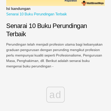
Tutorial Pemodelan Kewangan
Isi kandungan
Senarai 10 Buku Perundingan Terbaik
Bentuk penuh
Senarai 10 Buku Perundingan
Tutorial Pengurusan Risiko
Terbaik
Perundingan telah menjadi profesion utama bagi kebanyakan
graduan pengurusan dengan perunding mengikut profesion
perlu mempunyai kualiti seperti Profesionalisme, Pengurusan
Masa, Penghakiman, dll. Berikut adalah senarai buku
mengenai buku perundingan -
ad