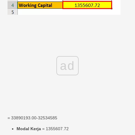
ad
= 33890193.00-32534585
Modal Kerja
= 1355607.72