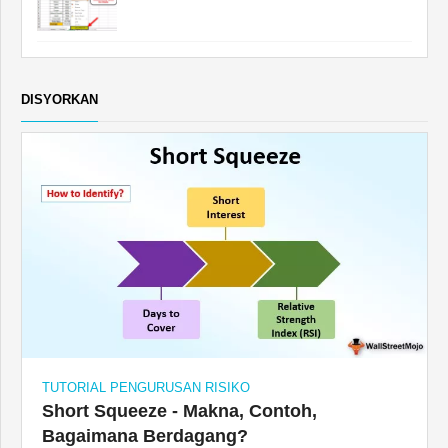
DISYORKAN
TUTORIAL PENGURUSAN RISIKO
Short Squeeze - Makna, Contoh,
Bagaimana Berdagang?