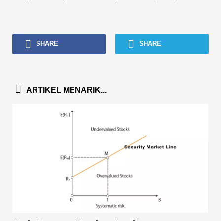
SHARE
SHARE
ARTIKEL MENARIK...