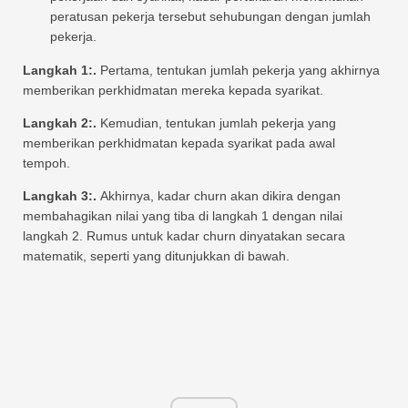
peratusan pekerja tersebut sehubungan dengan jumlah
pekerja.
Langkah 1:.
Pertama, tentukan jumlah pekerja yang akhirnya
memberikan perkhidmatan mereka kepada syarikat.
Langkah 2:.
Kemudian, tentukan jumlah pekerja yang
memberikan perkhidmatan kepada syarikat pada awal
tempoh.
Langkah 3:.
Akhirnya, kadar churn akan dikira dengan
membahagikan nilai yang tiba di langkah 1 dengan nilai
langkah 2. Rumus untuk kadar churn dinyatakan secara
matematik, seperti yang ditunjukkan di bawah.