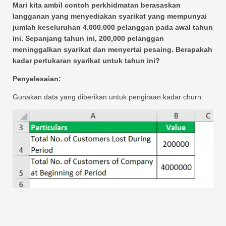
Mari kita ambil contoh perkhidmatan berasaskan
langganan yang menyediakan syarikat yang mempunyai
jumlah keseluruhan 4.000.000 pelanggan pada awal tahun
ini. Sepanjang tahun ini, 200,000 pelanggan
meninggalkan syarikat dan menyertai pesaing. Berapakah
kadar pertukaran syarikat untuk tahun ini?
Penyelesaian:
Gunakan data yang diberikan untuk pengiraan kadar churn.