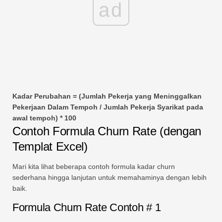
ad
Kadar Perubahan = (Jumlah Pekerja yang Meninggalkan
Pekerjaan Dalam Tempoh / Jumlah Pekerja Syarikat pada
awal tempoh) * 100
Contoh Formula Churn Rate (dengan
Templat Excel)
Mari kita lihat beberapa contoh formula kadar churn
sederhana hingga lanjutan untuk memahaminya dengan lebih
baik.
Formula Churn Rate Contoh # 1