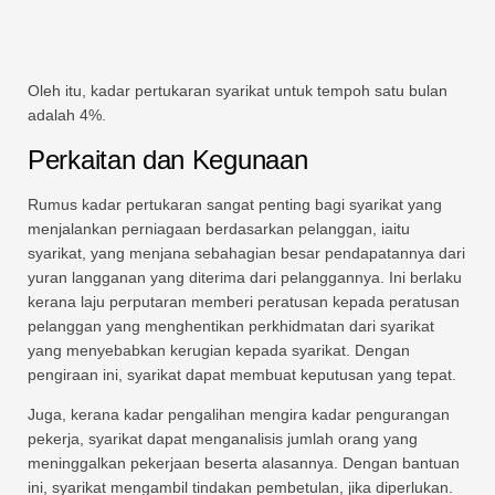
Oleh itu, kadar pertukaran syarikat untuk tempoh satu bulan
adalah 4%.
Perkaitan dan Kegunaan
Rumus kadar pertukaran sangat penting bagi syarikat yang
menjalankan perniagaan berdasarkan pelanggan, iaitu
syarikat, yang menjana sebahagian besar pendapatannya dari
yuran langganan yang diterima dari pelanggannya. Ini berlaku
kerana laju perputaran memberi peratusan kepada peratusan
pelanggan yang menghentikan perkhidmatan dari syarikat
yang menyebabkan kerugian kepada syarikat. Dengan
pengiraan ini, syarikat dapat membuat keputusan yang tepat.
Juga, kerana kadar pengalihan mengira kadar pengurangan
pekerja, syarikat dapat menganalisis jumlah orang yang
meninggalkan pekerjaan beserta alasannya. Dengan bantuan
ini, syarikat mengambil tindakan pembetulan, jika diperlukan.