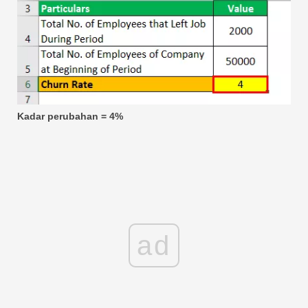
Kadar perubahan = 4%
ad