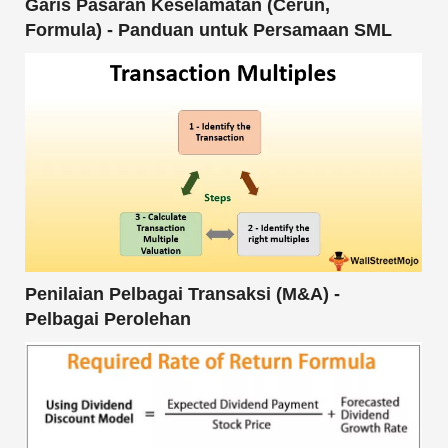
Garis Pasaran Keselamatan (Cerun,
Formula) - Panduan untuk Persamaan SML
Penilaian Pelbagai Transaksi (M&A) -
Pelbagai Perolehan