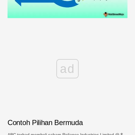
ad
Contoh Pilihan Bermuda
ABC terhad membeli saham Reliance Industries Limited @ $