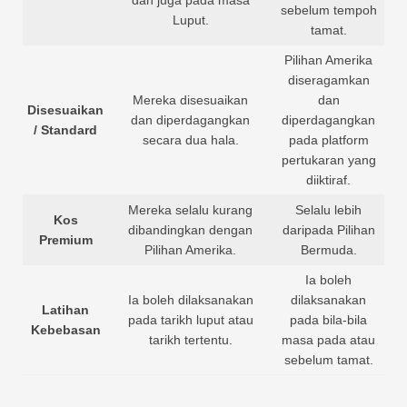
dan juga pada masa
sebelum tempoh
Luput.
tamat.
Pilihan Amerika
diseragamkan
Mereka disesuaikan
dan
Disesuaikan
dan diperdagangkan
diperdagangkan
/ Standard
secara dua hala.
pada platform
pertukaran yang
diiktiraf.
Mereka selalu kurang
Selalu lebih
Kos
dibandingkan dengan
daripada Pilihan
Premium
Pilihan Amerika.
Bermuda.
Ia boleh
Ia boleh dilaksanakan
dilaksanakan
Latihan
pada tarikh luput atau
pada bila-bila
Kebebasan
tarikh tertentu.
masa pada atau
sebelum tamat.