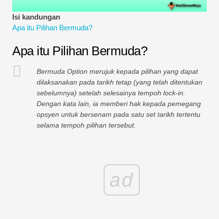
Tutorial Pemodelan Kewangan
Isi kandungan
Apa itu Pilihan Bermuda?
Bentuk penuh
Apa itu Pilihan Bermuda?
Tutorial Pengurusan Risiko
Bermuda Option merujuk kepada pilihan yang dapat
dilaksanakan pada tarikh tetap (yang telah ditentukan
sebelumnya) setelah selesainya tempoh lock-in.
Dengan kata lain, ia memberi hak kepada pemegang
opsyen untuk bersenam pada satu set tarikh tertentu
selama tempoh pilihan tersebut.
ad