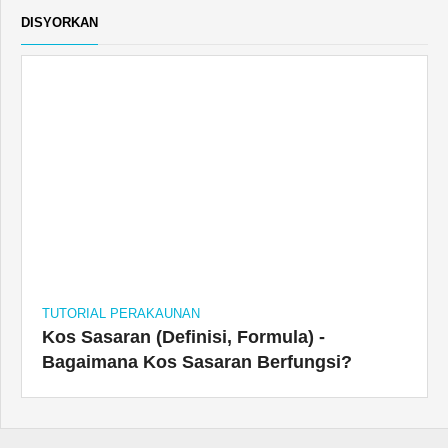
TUTORIAL PERAKAUNAN
Kos Sasaran (Definisi, Formula) -
Bagaimana Kos Sasaran Berfungsi?
JAWATAN POPULAR
Jenis Kebankrapan - Bab 7, 9, 11, 12 & 13 Kemuflisan