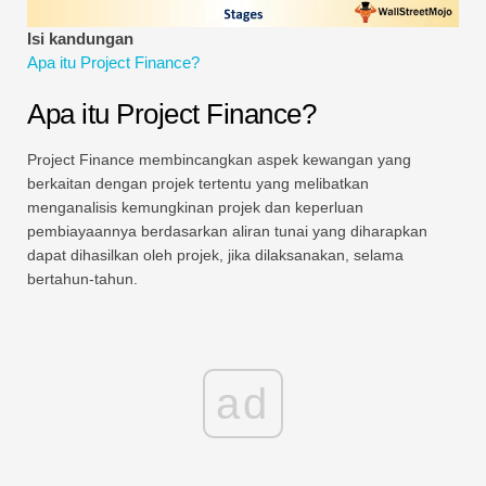
Tutorial Pemodelan Kewangan
Isi kandungan
Apa itu Project Finance?
Bentuk penuh
Apa itu Project Finance?
Tutorial Pengurusan Risiko
Project Finance membincangkan aspek kewangan yang
berkaitan dengan projek tertentu yang melibatkan
menganalisis kemungkinan projek dan keperluan
pembiayaannya berdasarkan aliran tunai yang diharapkan
dapat dihasilkan oleh projek, jika dilaksanakan, selama
bertahun-tahun.
ad