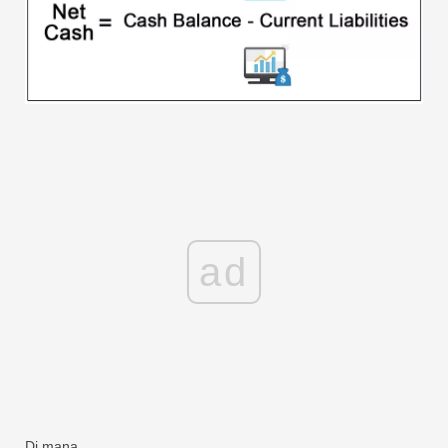
ad
Di mana