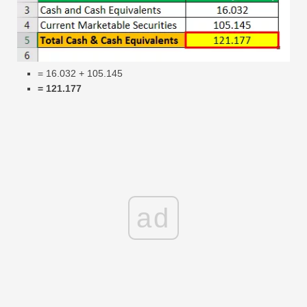
= 16.032 + 105.145
= 121.177
ad