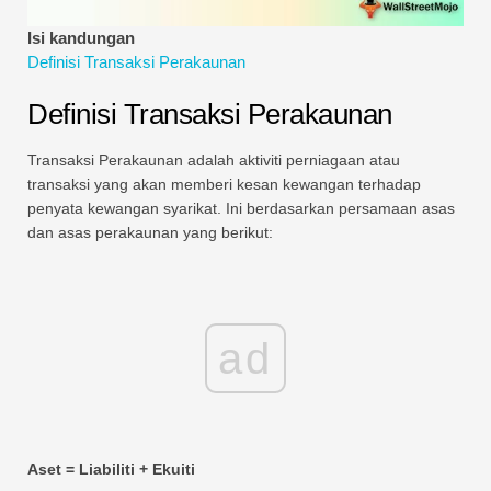
Tutorial Pemodelan Kewangan
Isi kandungan
Definisi Transaksi Perakaunan
Bentuk penuh
Definisi Transaksi Perakaunan
Tutorial Pengurusan Risiko
Transaksi Perakaunan adalah aktiviti perniagaan atau
transaksi yang akan memberi kesan kewangan terhadap
penyata kewangan syarikat. Ini berdasarkan persamaan asas
dan asas perakaunan yang berikut:
ad
Aset = Liabiliti + Ekuiti