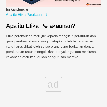
Tutorial Pemodelan Kewangan
Isi kandungan
Apa itu Etika Perakaunan?
Bentuk penuh
Apa itu Etika Perakaunan?
Tutorial Pengurusan Risiko
Etika perakaunan merujuk kepada mengikuti peraturan dan
garis panduan khusus yang ditetapkan oleh badan-badan
yang harus diikuti oleh setiap orang yang berkaitan dengan
perakaunan untuk mengelakkan penyalahgunaan maklumat
kewangan atau kedudukan pengurusan mereka.
ad