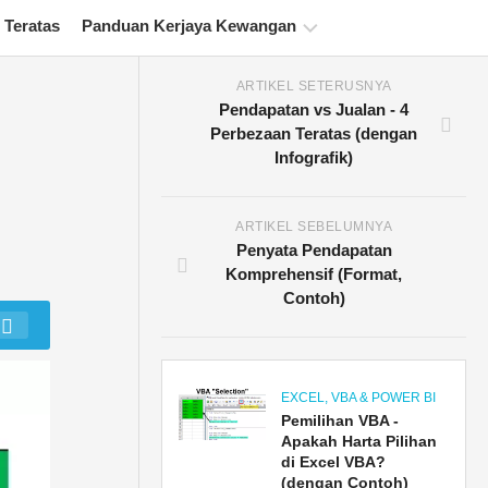
 Teratas
Panduan Kerjaya Kewangan
ARTIKEL SETERUSNYA
Sumber
Pendapatan vs Jualan - 4
Persijilan
Perbezaan Teratas (dengan
Kewangan
Infografik)
Tutorial
Pemodelan
Kewangan
ARTIKEL SEBELUMNYA
Penyata Pendapatan
Bentuk
Komprehensif (Format,
penuh
Contoh)
Tutorial
Pengurusan
Risiko
EXCEL, VBA & POWER BI
Pemilihan VBA -
Apakah Harta Pilihan
di Excel VBA?
(dengan Contoh)