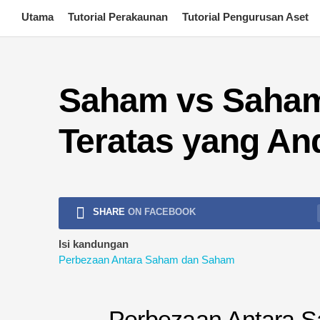
Skip
Utama
Tutorial Perakaunan
Tutorial Pengurusan Aset
to
content
Saham vs Saham
Teratas yang And
SHARE
ON FACEBOOK
Isi kandungan
Perbezaan Antara Saham dan Saham
Perbezaan Antara 