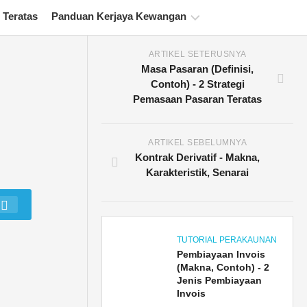
 Teratas
Panduan Kerjaya Kewangan
ARTIKEL SETERUSNYA
Sumber
Masa Pasaran (Definisi,
Persijilan
Contoh) - 2 Strategi
Kewangan
Pemasaan Pasaran Teratas
Tutorial
Pemodelan
Kewangan
ARTIKEL SEBELUMNYA
Kontrak Derivatif - Makna,
Bentuk
Karakteristik, Senarai
penuh
Tutorial
Pengurusan
Risiko
TUTORIAL PERAKAUNAN
Pembiayaan Invois
(Makna, Contoh) - 2
Jenis Pembiayaan
Invois