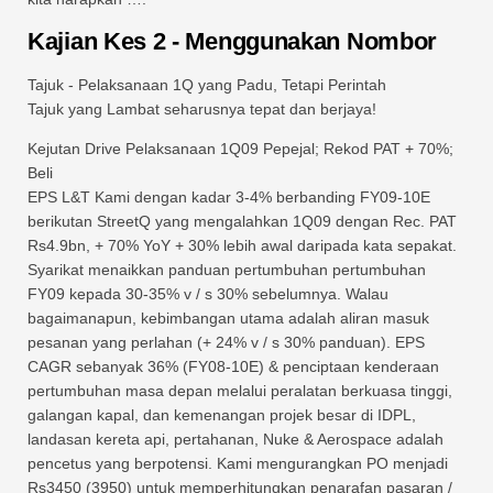
Kajian Kes 2 - Menggunakan Nombor
Tajuk - Pelaksanaan 1Q yang Padu, Tetapi Perintah
Tajuk yang Lambat seharusnya tepat dan berjaya!
Kejutan Drive Pelaksanaan 1Q09 Pepejal; Rekod PAT + 70%;
Beli
EPS L&T Kami dengan kadar 3-4% berbanding FY09-10E
berikutan StreetQ yang mengalahkan 1Q09 dengan Rec. PAT
Rs4.9bn, + 70% YoY + 30% lebih awal daripada kata sepakat.
Syarikat menaikkan panduan pertumbuhan pertumbuhan
FY09 kepada 30-35% v / s 30% sebelumnya. Walau
bagaimanapun, kebimbangan utama adalah aliran masuk
pesanan yang perlahan (+ 24% v / s 30% panduan). EPS
CAGR sebanyak 36% (FY08-10E) & penciptaan kenderaan
pertumbuhan masa depan melalui peralatan berkuasa tinggi,
galangan kapal, dan kemenangan projek besar di IDPL,
landasan kereta api, pertahanan, Nuke & Aerospace adalah
pencetus yang berpotensi. Kami mengurangkan PO menjadi
Rs3450 (3950) untuk memperhitungkan penarafan pasaran /